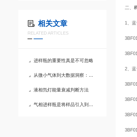
二、
相关文章
1、
蓝
RELATED ARTICLES
3BF
3BF
进样瓶的重要性真是不可忽略
2、
蓝
从微小气体到大数据洞察：吹扫捕集瓶在气体分析中的创新应用
3BF
液相氘灯能量衰减判断方法
3BF
气相进样瓶是将样品引入到气相系统的重要部件
3BF
3BF