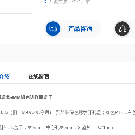
厂商性质：生产厂家
产品咨询
介绍
在线留言
瓶盖垫9MM绿色进样瓶盖
子
01083（旧 HM-0720C停用） 预组装绿色螺纹开孔盖；红色PTFE/白
格：1.盖子：Φ9mm，中心孔Φ6mm；2.垫片：Φ9*1mm