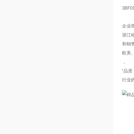
3BF
企业
浙江
和销
欧美
，
“品
行业