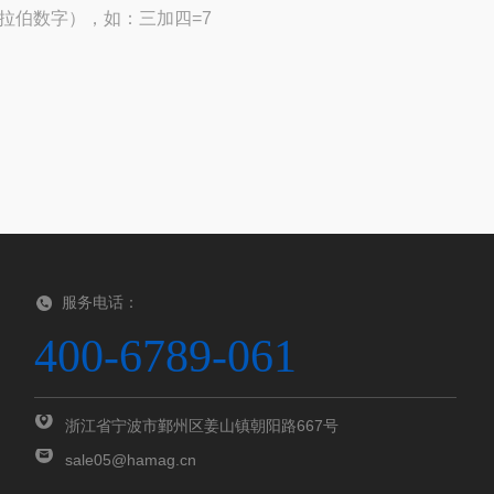
拉伯数字），如：三加四=7
服务电话：
400-6789-061
浙江省宁波市鄞州区姜山镇朝阳路667号
sale05@hamag.cn