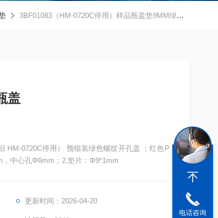
垫
3BF01083（HM-0720C停用）样品瓶盖垫9MM绿色进样瓶盖
瓶盖
） 预组装绿色螺纹开孔盖 ；红色P
m，中心孔Φ6mm；2.垫片：Φ9*1mm
更新时间：2026-04-20
电话咨询