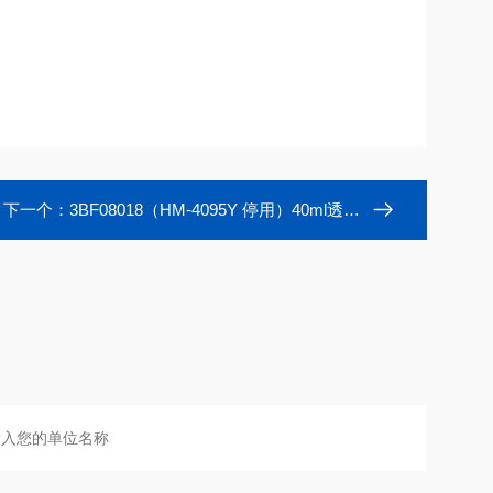
下一个：
3BF08018（HM-4095Y 停用）40ml透明螺纹样品瓶印刷HAMAG带书写处