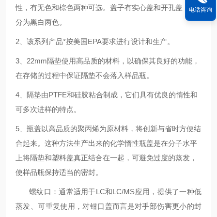
性，有无色和棕色两种可选。盖子有实心盖和开孔盖，可
电话咨询
分为黑白两色。
2、该系列产品*按美国EPA要求进行设计和生产。
3、22mm隔垫使用高品质的材料，以确保其良好的功能，
在存储的过程中保证隔垫不会落入样品瓶。
4、隔垫由PTFE和硅胶粘合制成，它们具有优良的惰性和
可多次进样的特点。
5、瓶盖以高品质的聚丙烯为原材料，将创新与省时方便结
合起来。这种方法生产出来的化学惰性瓶盖是在分子水平
上将隔垫和塑料盖真正结合在一起，可避免过度的蒸发，
使样品瓶保持适当的密封。
螺纹口：通常适用于
LC
和
LC/MS
应用，提供了一种低
蒸发、可重复使用，对钳口盖而言是对手部伤害更小的封