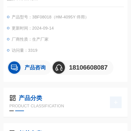
容量：40ml,50ml,60ml,
材质：水解玻璃（1类硼硅玻璃）制成
产品型号：3BF08018（HM-4095Y 停用）
颜色：透明
是否OEM代加工：是
更新时间：2024-09-14
包装：内包装收缩塑料盒，外包装两个纸箱
厂商性质：生产厂家
3BF08018（旧 HM-4095Y 停用） 40ml透明螺纹样品瓶印刷HA
MAG带书写处 规格：27.5*95 包装：100
访问量：3319
18106608087
产品咨询
产品分类
PRODUCT CLASSIFICATION