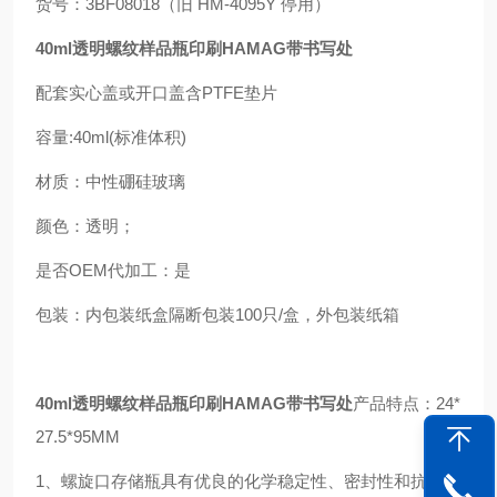
货号：3BF08018（旧 HM-4095Y 停用）
40ml透明螺纹样品瓶印刷HAMAG带书写处
配套实心盖或开口盖含PTFE垫片
容量:40ml(标准体积)
材质：中性硼硅玻璃
颜色：透明；
是否OEM代加工：是
包装：内包装纸盒隔断包装100只/盒，外包装纸箱
40ml透明螺纹样品瓶印刷HAMAG带书写处
产品特点：24*
27.5*95MM
1、螺旋口存储瓶具有优良的化学稳定性、密封性和抗腐蚀