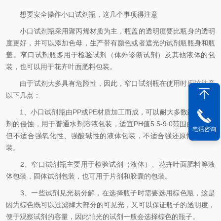
想要安全操作小口试剂瓶，这几个事项得注意
小口试剂瓶采用聚丙烯材质为主，瓶盖的透明度要比瓶身的透明
度更好，并可以添加色母，生产带有颜色或者遮光的试剂瓶瓶身和瓶
盖。窄口试剂瓶多用于检验试剂（体外诊断试剂）及其他液体的包
装，也可以用于花卉叶面肥料包装。
由于试剂大多具有危险性，因此，窄口试剂瓶在使用时应该注意
以下几点：
1、小口试剂瓶由PP或PE材质加工而成，可以耐大多数酸、碱溶
剂的侵蚀，用于普通水剂溶液包装，适宜PH值5.5-9.0范围的包装。
电话咨询
但不适合强氧化性、强酸碱性的液体包装，不适合强还原性液体包
装。
2、窄口试剂瓶主要用于检验试剂（液体）、花卉叶面肥料等液
体包装，固体试剂包装，也可用于片剂和胶囊的包装。
3、一些试剂见光易分解，在选择瓶子时需要选用棕色瓶，这是
因为棕色既可以过滤掉大部分的可见光，又可以保证瓶子的透明度，
便于观察试剂的容量，因此怕光的试剂一般会选择棕色的瓶子。