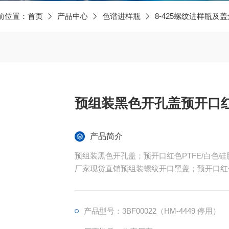
前位置：
首页
产品中心
色谱进样瓶
8-425螺纹进样瓶及盖
预组装黑色开孔盖预开口红
产品简介
预组装黑色开孔盖；预开口红色PTFE/白色硅
厂家现货直销预组装螺纹开口黑盖；预开口红色
“满足不同层次的客户需求,规格为12*32mm
口，可用于自动进样器和样品储存，与8-425
8-425自动进样瓶，常常配合使用在光谱物
产品型号：3BF00022（HM-4449 停用）
型或者