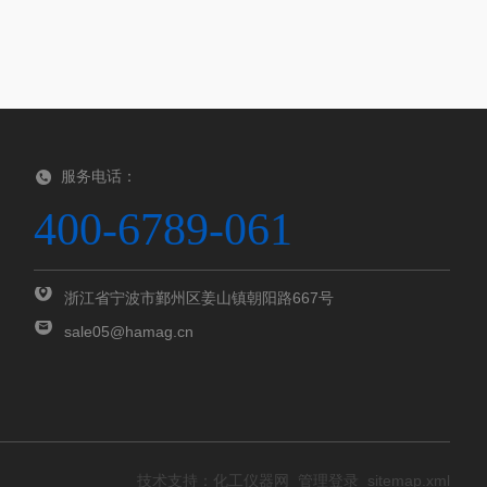
服务电话：
400-6789-061
浙江省宁波市鄞州区姜山镇朝阳路667号
sale05@hamag.cn
技术支持：
化工仪器网
管理登录
sitemap.xml