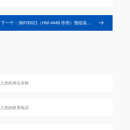
下一个：
3BF00021（HM-4448 停用）预组装黑色开孔盖预开口白色PTFE红色硅胶垫