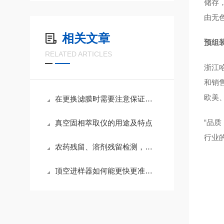
储存
由无
相关文章
预组
RELATED ARTICLES
浙江
和销
欧美
在更换滤膜时需要注意保证针头过滤器的密封性
“品
真空固相萃取仪的用途及特点
行业
农药残留、溶剂残留检测，顶空进样瓶实验室实操应用方案
顶空进样器如何能更快更准的判断具体故障原因呢