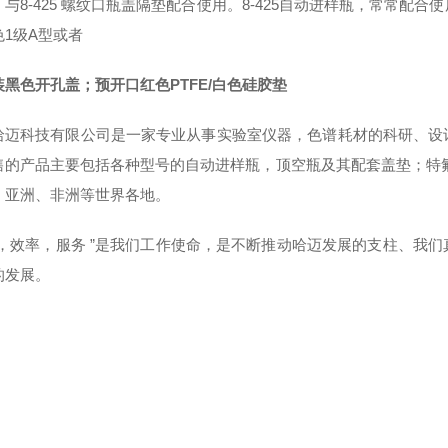
，与8-425 螺纹口瓶盖隔垫配合使用。8-425自动进样瓶，常常
色1级A型或者
装黑色开孔盖；预开口红色PTFE/白色硅胶垫
哈迈科技有限公司是一家专业从事实验室仪器，色谱耗材的科研、设
售的产品主要包括各种型号的自动进样瓶，顶空瓶及其配套盖垫；特
、亚洲、非洲等世界各地。
质，效率，服务 ”是我们工作使命，是不断推动哈迈发展的支柱、我
的发展。