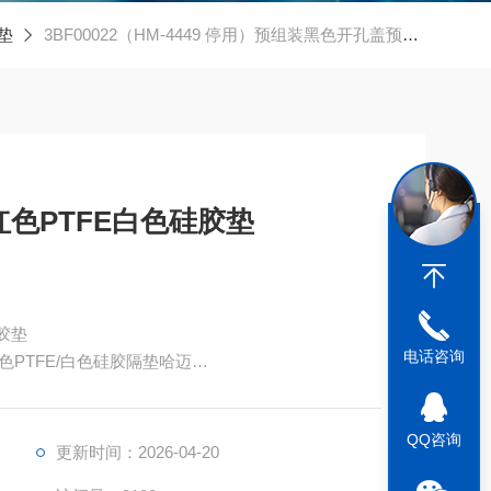
垫
3BF00022（HM-4449 停用）预组装黑色开孔盖预开口红色PTFE白色硅胶垫
色PTFE白色硅胶垫
胶垫
电话咨询
PTFE/白色硅胶隔垫哈迈
。标准GC、HPLC用样品瓶，小口径，8-425标准螺纹
 螺纹口瓶盖隔垫配合使用。
QQ咨询
理，瓦里安，以及其他自动进样器上，瓶子由无色1级A
更新时间：2026-04-20