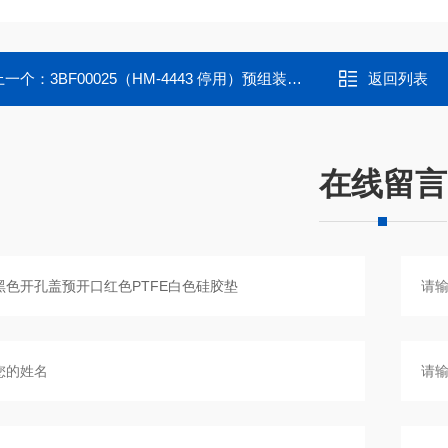
上一个：
3BF00025（HM-4443 停用）预组装黑色实心盖；红色PTFE/白色硅胶垫
返回列表
在线留言