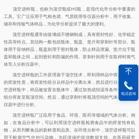
顶空进样瓶，也称为顶空瓶或HS瓶，是现代化学分析中重要的
工具。它广泛应用于气相色谱、气质联用等仪器分析中，用于收集、
储存和传输气体样品，为化学分析提供了极大的便利。
顶空进样瓶通常由玻璃或不锈钢制成，具有密封性好、化学稳定
性高等特点。其结构一般包括瓶体、瓶盖、垫片和穿刺针等部分。瓶
体用于容纳样品，瓶盖则用于密封瓶体，防止样品泄漏。垫片位于瓶
盖和瓶体之间，起到密封和防漏的作用。穿刺针则用于在取样时将气
体导入分析仪器中。
顶空进样瓶的工作原理基于顶空技术，即利用样品中挥发性组分
的挥发性质，将挥发性组分从样品中分离出来，然后进行分析。在顶
空进样瓶中，样品被放置在瓶体中，通过加热或恒温等条件使挥发性
电话咨询
组分挥发至瓶顶空间。然后，通过穿刺针将瓶顶空间的气体导入分析
仪器中进行分析。
顶空进样瓶广泛应用于食品、环境、医药等领域的气体分析。例
如，在食品分析中，可以利用顶空进样瓶检测食品中的挥发性有机
物，从而判断食品的新鲜度和品质。在环境分析中，顶空进样瓶可以
用于检测空气中的污染物，为环境保护提供数据支持。在医药研究