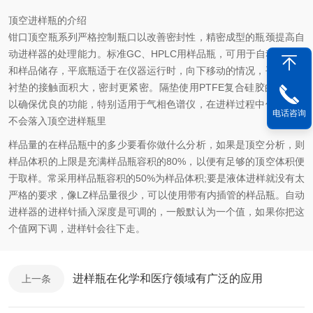
顶空进样瓶的介绍
钳口顶空瓶系列严格控制瓶口以改善密封性，精密成型的瓶颈提高自
动进样器的处理能力。标准GC、HPLC用样品瓶，可用于自动进样器
和样品储存，平底瓶适于在仪器运行时，向下移动的情况，平口瓶与
衬垫的接触面积大，密封更紧密。隔垫使用PTFE复合硅胶的材料，
以确保优良的功能，特别适用于气相色谱仪，在进样过程中保证隔垫
电话咨询
不会落入顶空进样瓶里
样品量的在样品瓶中的多少要看你做什么分析，如果是顶空分析，则
样品体积的上限是充满样品瓶容积的80%，以便有足够的顶空体积便
于取样。常采用样品瓶容积的50%为样品体积;要是液体进样就没有太
严格的要求，像LZ样品量很少，可以使用带有内插管的样品瓶。自动
进样器的进样针插入深度是可调的，一般默认为一个值，如果你把这
个值网下调，进样针会往下走。
进样瓶在化学和医疗领域有广泛的应用
上一条