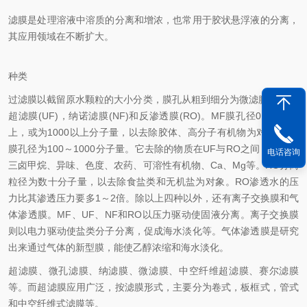
滤膜是处理溶液中溶质的分离和增浓，也常用于胶状悬浮液的分离，
其应用领域在不断扩大。
种类
过滤膜以截留原水颗粒的大小分类，膜孔从粗到细分为微滤膜(MF)，
超滤膜(UF)，纳诺滤膜(NF)和反渗透膜(RO)。MF膜孔径0.05um以
上，或为1000以上分子量，以去除胶体、高分子有机物为对象。NF
膜孔径为100～1000分子量。它去除的物质在UF与RO之间，以去除
电话咨询
三卤甲烷、异味、色度、农药、可溶性有机物、Ca、Mg等。RO分离
粒径为数十分子量，以去除食盐类和无机盐为对象。RO渗透水的压
力比其渗透压力要多1～2倍。除以上四种以外，还有离子交换膜和气
体渗透膜。MF、UF、NF和RO以压力驱动使固液分离。离子交换膜
则以电力驱动使盐类分子分离，促成海水淡化等。气体渗透膜是研究
出来通过气体的新型膜，能使乙醇浓缩和海水淡化。
超滤膜、微孔滤膜、纳滤膜、微滤膜、中空纤维超滤膜、赛尔滤膜
等。而超滤膜应用广泛，按滤膜形式，主要分为卷式，板框式，管式
和中空纤维式滤膜等。