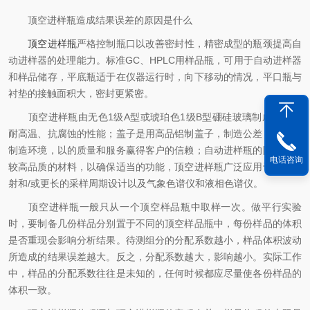
顶空进样瓶造成结果误差的原因是什么
顶空进样瓶
严格控制瓶口以改善密封性，精密成型的瓶颈提高自
动进样器的处理能力。标准GC、HPLC用样品瓶，可用于自动进样器
和样品储存，平底瓶适于在仪器运行时，向下移动的情况，平口瓶与
衬垫的接触面积大，密封更紧密。
顶空进样瓶由无色1级A型或琥珀色1级B型硼硅玻璃制成，具有
耐高温、抗腐蚀的性能；盖子是用高品铝制盖子，制造公差，可控的
制造环境，以的质量和服务赢得客户的信赖；自动进样瓶的隔片采用
电话咨询
较高品质的材料，以确保适当的功能，顶空进样瓶广泛应用于多次注
射和/或更长的采样周期设计以及气象色谱仪和液相色谱仪。
顶空进样瓶一般只从一个顶空样品瓶中取样一次。做平行实验
时，要制备几份样品分别置于不同的顶空样品瓶中，每份样品的体积
是否重现会影响分析结果。待测组分的分配系数越小，样品体积波动
所造成的结果误差越大。反之，分配系数越大，影响越小。实际工作
中，样品的分配系数往往是未知的，任何时候都应尽量使各份样品的
体积一致。