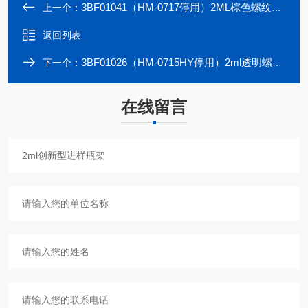
3BF01041（HM-0717停用）2ML棕色螺纹样品瓶玻璃储存瓶螺口9MM分装瓶
上一个：
返回列表
3BF01026（HM-0715HY停用）2ml透明螺纹进样瓶带书写处样品瓶特级料9mm
下一个：
在线留言