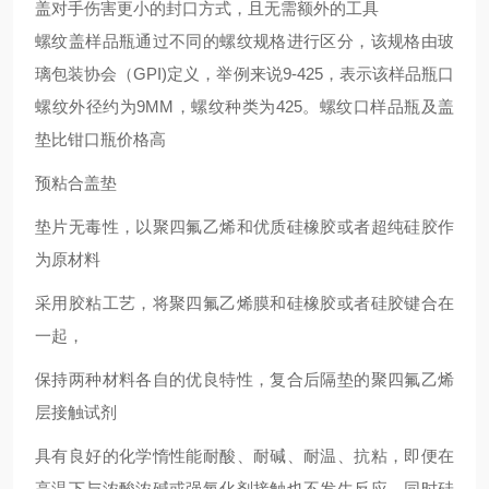
盖对手伤害更小的封口方式，且无需额外的工具
螺纹盖样品瓶通过不同的螺纹规格进行区分，该规格由玻
璃包装协会（GPI)定义，举例来说9-425，表示该样品瓶口
螺纹外径约为9MM，螺纹种类为425。螺纹口样品瓶及盖
垫比钳口瓶价格高
预粘合盖垫
垫片无毒性，以聚四氟乙烯和优质硅橡胶或者超纯硅胶作
为原材料
采用胶粘工艺，将聚四氟乙烯膜和硅橡胶或者硅胶键合在
一起，
保持两种材料各自的优良特性，复合后隔垫的聚四氟乙烯
层接触试剂
具有良好的化学惰性能耐酸、耐碱、耐温、抗粘，即便在
高温下与浓酸浓碱或强氧化剂接触也不发生反应，同时硅