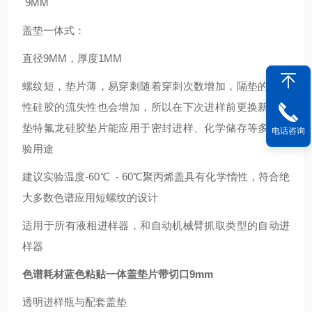
9MM
盖垫一体式：
直径9MM，厚度1MM
螺纹短，垫片薄，易穿刺随着穿刺次数增加，隔垫的密封
性硅胶的流失性也会增加，所以在下次进样前更换新的隔
垫特氟龙硅胶垫片能应用于密封进样、化学储存等多种实
电话咨询
验用途
建议实验温度-60℃ - 60℃聚丙烯盖具有化学惰性，符合绝
大多数色谱应用短螺纹的设计
适用于所有液相进样器，和自动机械臂抓取类型的自动进
样器
色谱耗材蓝色粘贴一体盖垫片带切口9mm
透明进样瓶与配套盖垫