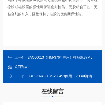
橡胶或硅胶层的强性可保证密封性能，无胶粘合工艺，无
粘合剂的引入，隔垫保持了硅胶的优良回弹性能。
3AC00013（HM-3764 停用）样品瓶37ML透明螺纹广口瓶
上一个：
返回列表
3BF17024（HM-250453停用）250ml流动相溶剂瓶
下一个：
在线留言