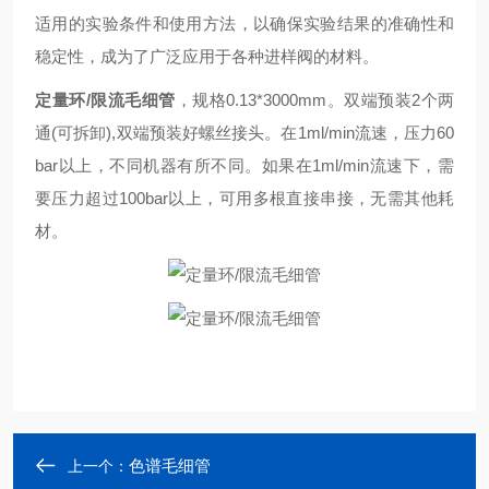
适用的实验条件和使用方法，以确保实验结果的准确性和
稳定性，成为了广泛应用于各种进样阀的材料。
定量环/限流毛细管
，规格
0.13*3000mm
。双端预装
2
个两
通
(
可拆卸
),
双端预装好螺丝接头。在
1ml/min
流速，压力
60
bar
以上，不同机器有所不同。如果在
1ml/min
流速下，需
要压力超过
100bar
以上，可用多根直接串接，无需其他耗
材。
色谱毛细管
上一个：