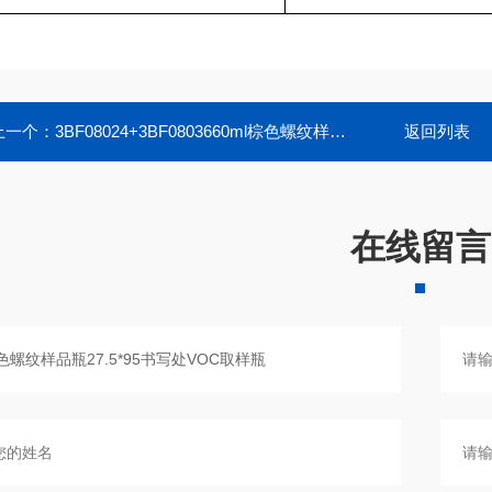
上一个：
3BF08024+3BF0803660ml棕色螺纹样品瓶27.5*140mmTOC取样瓶
返回列表
在线留言