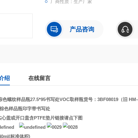
厂商性质：生产厂家
产品咨询
介绍
在线留言
l棕色螺纹样品瓶27.5*95书写处VOC取样瓶
货号：3BF08019（旧
HM-
ML棕色样品瓶印字带书写处
实心盖或开口盖含PTFE垫片链接请点下图
40ml(标准体积)