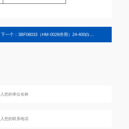
下一个：
3BF08033（HM-0028停用）24-400白色实心螺纹盖本色PTFE本色硅胶垫片