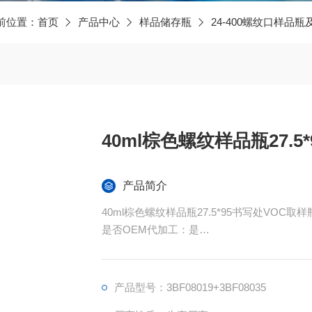
前位置：
首页
产品中心
样品储存瓶
24-400螺纹口样品瓶
40ml棕色螺纹样品瓶27.5
产品简介
40ml棕色螺纹样品瓶27.5*95书写处VOC
是否OEM代加工：是
包装：内包装纸盒隔断包装100只/盒，外包装
产品特点：24*27.5*95MM
产品型号：3BF08019+3BF08035