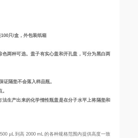
100只/盒，外包装纸箱
棕色两种可选。盖子有实心盖和开孔盖，可分为黑白两
中保证隔垫不会落入样品瓶。
点。
方法生产出来的化学惰性瓶盖是在分子水平上将隔垫和
从
500 µL
到高
200
0 mL
的各种规格范围内提供高度一致