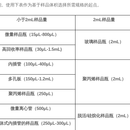
能。使用下表作为基于样品体积选择所需规格的起点。
小于
2
mL
样品量
2
mL
样品量
微量样品瓶（
15
µL-800µL
）
玻璃样品瓶（
2m
L
）
高回收率样品瓶（
30
µL-1.5mL)
内插管（
100
µL-400µL
）
多孔板（
150
µL-1.2mL
）
聚丙烯样品瓶（
2m
L
）
聚丙烯样品瓶（
250
µL
）
微量离心管（
500
µL
）
脱活
/
硅烷化样品瓶（
2m
L
体式内插管的样品瓶（
250
µL-300µL
）