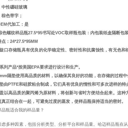
：中性硼硅玻璃
：棕色带字；
OEM代加工：是
l棕色螺纹样品瓶27.5*95书写处VOC取样瓶
包装：内包装纸盒隔断包装
点：24*27.5*95MM
螺旋口存储瓶具有优良的化学稳定性、密封性和抗腐蚀性，有无色和
该系列产品*按美国EPA要求进行设计和生产。
22mm隔垫使用高品质的材料，以确保其良好的功能，在存储的过程
隔垫由PTFE和硅胶粘合制成，它们具有优良的惰性和可多次进样的特
瓶盖以高品质的聚丙烯为原材料，将创新与省时方便结合起来。这种
盖真正结合在一起，可避免过度的蒸发，使样品瓶保持适当的密封。
样品瓶适合我的样品量？
考虑多种因素，包括分析类型、分析平台和样品量。哈迈样品瓶在