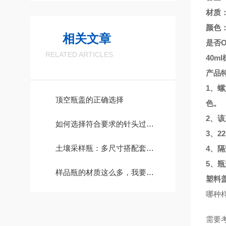
材质
颜色
相关文章
是否
RELATED ARTICLES
40m
产品特
1、
顶空瓶盖的正确选择
色。
2、
如何选择符合要求的针头过滤器？
3、
土壤采样瓶：多尺寸搭配套装，一站式解决不同深度土壤取样需求
4、
5、
样品瓶的材质这么多，我要怎样选择呢？
塑料
哪种
需要