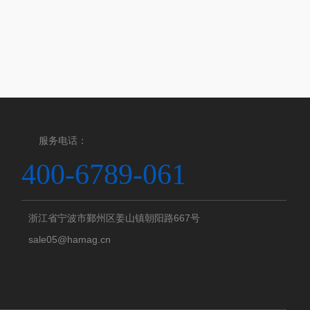
服务电话：
400-6789-061
浙江省宁波市鄞州区姜山镇朝阳路667号
sale05@hamag.cn