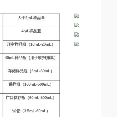
大于
2
mL
样品量
4m
L
样品瓶
顶空样品瓶（
10m
L-20
m
L
）
40m
L
样品瓶（用于吹扫捕集）
存储样品瓶（
3m
L-60
m
L
）
采样瓶（
100m
L-50
0m
L
）
广口储存瓶（
60m
L-50
0m
L
）
）
试管（
3.5m
L-6
0m
L
）