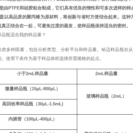
隔垫由PTFE和硅胶粘合制成，它们具有优良的惰性和可多次进样的特
瓶盖以高品质的聚丙烯为原材料，将创新与省时方便结合起来。这种
盖真正结合在一起，可避免过度的蒸发，使样品瓶保持适当的密封。
样品瓶适合
我的样品量？
考虑多种因素，包括分析类型、分析平台和样品量。哈迈样品瓶在
能。使用下表作为基于样品体积选择所需规格的起点。
小于
2
mL
样品量
2
mL
样品量
微量样品瓶（
15
µL-800µL
）
玻璃样品瓶（
2m
L
）
高回收率样品瓶（
30
µL-1.5mL)
内插管（
100
µL-400µL
）