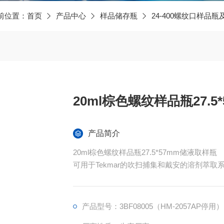
前位置：
首页
产品中心
样品储存瓶
24-400螺纹口样品瓶
20ml棕色螺纹样品瓶27.5
产品简介
20ml棕色螺纹样品瓶27.5*57mm储液取样瓶
可用于Tekmar的吹扫捕集和戴安的溶剂萃取
用于分析总有机碳（TOC）或挥发性有机化合
十万级洁净车间包装，无污染，可直接使用，
产品型号：3BF08005（HM-2057AP停用）