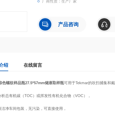
厂商性质：生产厂家
产品咨询
介绍
在线留言
l棕色螺纹样品瓶27.5*57mm储液取样瓶
可用于
Tekmar
的吹扫捕集和戴
分析总有机碳（
TOC
）或挥发性有机化合物（
VOC
），
级洁净车间包装，无污染，可直接使用，