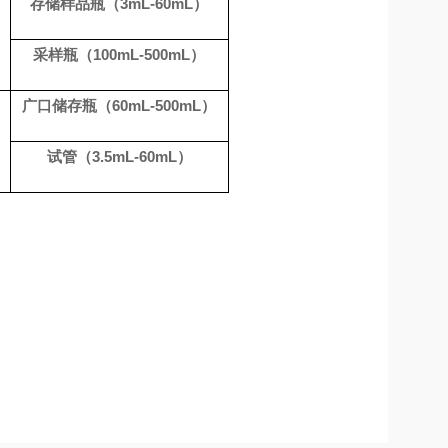
存储样品瓶（
3m
L-60
m
L
）
采样瓶（
100m
L-50
0m
L
）
广口储存瓶（
60m
L-50
0m
L
）
）
试管（
3.5m
L-6
0m
L
）