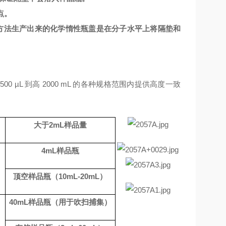
点。
方法生产出来的化学惰性瓶盖是在分子水平上将隔垫和
从
500 µL
到高
200
0 mL
的各种规格范围内提供高度一致
大于
2
mL
样品量
4m
L
样品瓶
顶空样品瓶（
10m
L-20
m
L
）
40m
L
样品瓶（用于吹扫捕集）