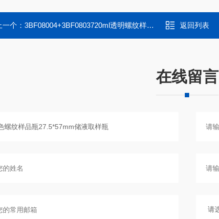
上一个：
3BF08004+3BF0803720ml透明螺纹样品瓶印刷带书写27.5*57
返回列表
在线留言