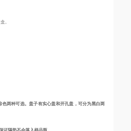
装盒。
棕色两种可选。盖子有实心盖和开孔盖，可分为黑白两
中保证隔垫不会落入样品瓶。