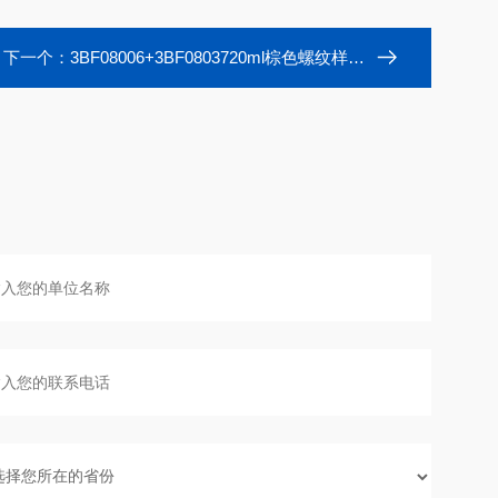
下一个：
3BF08006+3BF0803720ml棕色螺纹样品瓶带书写处24-400取样瓶