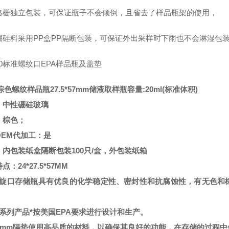
格栅独立包装，可保证瓶子不会倾倒，且省去了样品瓶架的使用，
硼硅料采用
PP
盒
PP
隔断包装，可保证外出采样时下雨也不会淋湿包
0
标准螺纹口
EPA
样品瓶及盖垫
l棕色螺纹样品瓶27.5*57mm储液取样瓶
容量:20ml(标准体积)
：中性硼硅玻璃
：棕色；
OEM代加工：是
：内包装纸盒隔断包装100只/盒，外包装纸箱
点：24*27.5*57MM
螺旋口存储瓶具有优良的化学稳定性、密封性和抗腐蚀性，有无色和
该系列产品*按美国EPA要求进行设计和生产。
22mm隔垫使用高品质的材料，以确保其良好的功能，在存储的过程