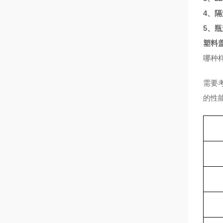
4、
5、
塑料
哪种
需要
的性