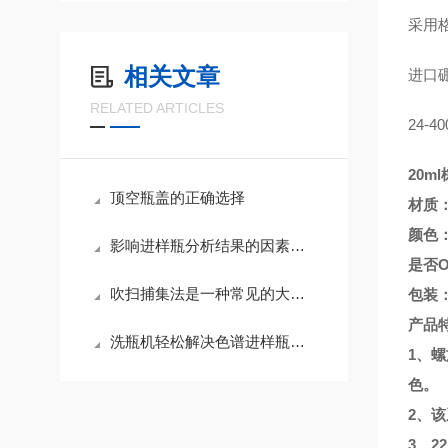
采用
相关文章
进口
RELATED ARTICLES
24-40
20m
顶空瓶盖的正确选择
材质
颜色
影响进样瓶分析结果的因素是这个！
是否
吹扫捕集法是一种常见的大气挥发性有机物（VOCs）采样方法
包装
产品特
洗瓶机轻松解决色谱进样瓶又小又多难清洗的问题
1、
色。
2、
3、