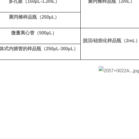
多孔板（
150
µL-1.2mL
）
聚丙烯样品瓶（
2m
L
）
聚丙烯样品瓶（
250
µL
）
微量离心管（
500
µL
）
脱活
/
硅烷化样品瓶（
2m
L
体式内插管的样品瓶（
250
µL-300µL
）