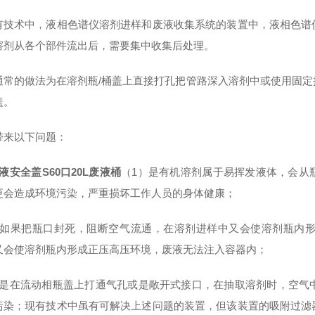
有技术中，液相色谱仪溶剂进样和废液收集系统的装置中，液相色谱
溶剂从各个部件流出后，需要集中收集后处理。
通常的做法为在溶剂瓶/桶盖上直接打孔把管路深入溶剂中或使用固
盖。
带来以下问题：
液安全盖S60口20L废液桶
（1）是有机溶剂属于易挥发液体，会从
更会造成环境污染，严重损坏工作人员的身体健康；
）如果把瓶口封死，阻断空气流通，在溶剂进样中又会使溶剂瓶内
又会使溶剂瓶内形成正压高压环境，废液无法注入容器内；
）是在流动相瓶盖上打通气孔或是敞开式接口，在抽取溶剂时，空气
污染；现有技术中虽有可解决上述问题的装置，但该装置的吸附过滤