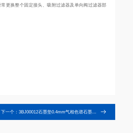
经常更换整个固定接头、吸附过滤器及单向阀过滤器部
下一个：
3BJ00012石墨垫0.4mm气相色谱石墨密封垫圈（短型）0.4mm内径