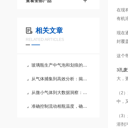
查看全部产品
在现
有机
相关文章
现在
RELATED ARTICLES
封覆
这个
玻璃瓶生产中气泡和划痕的八个常见因素
3孔废
大，
从气体捕集到高效分析：揭秘吹扫捕集瓶在环境监测中的神奇作用
从微小气体到大数据洞察：吹扫捕集瓶在气体分析中的创新应用
（2
中，
准确控制流动相瓶温度，确保分析结果的准确性
（3
溶剂