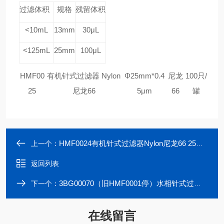
过滤体积
规格
残留
体积
<
10mL
13mm
30
μL
<
12
5
mL
25mm
1
00μL
HMF00
有机针式过滤器 Nylon
Φ25mm*0.4
尼龙
100只/
25
尼龙66
5μm
66
罐
HMF0024有机针式过滤器Nylon尼龙66 25mm*0.22μm
上一个：
返回列表
3BG00070（旧HMF0001停）水相针式过滤器pes聚醚砜13mm*0.22μm水系
下一个：
在线留言