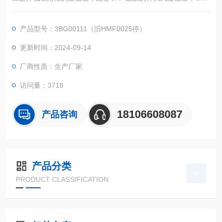
滤膜的生物分子结合能力非常之低，结合水平远远低于1%。
液相柱的填料粒径
产品型号：3BG00111（旧HMF0025停）
色谱柱中填装小于2μm粒径填装，使用0.22μm UHPLC
色谱柱中填装大于2μm粒径填装，使用0.22μm或0.45μm HPLC
更新时间：2024-09-14
表面张力
厂商性质：生产厂家
根据溶液的亲水、疏水性，选择相应的滤膜材质避免过滤的阻力
过大
访问量：3718
18106608087
产品咨询
产品分类
PRODUCT CLASSIFICATION