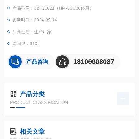
用）规格：盖外径30MM，盖内径27MM
产品型号：3BF20021（HM-00G30停用）
1、能承受高0.45Mpad的瓶内压力。
2、顶空瓶、瓶盖、密封垫均采用200℃高温灭菌
更新时间：2024-09-14
3、配有硅胶垫或PTFE硅胶垫，具有内高温、低流失、耐穿刺等
厂商性质：生产厂家
特点，在样品加高温时不会对样品造成二次污染。
访问量：3108
18106608087
产品咨询
产品分类
PRODUCT CLASSIFICATION
相关文章