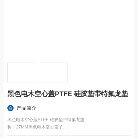
黑色电木空心盖PTFE 硅胶垫带特氟龙垫
产品简介
黑色电木空心盖PTFE 硅胶垫带特氟龙垫
称：27MM黑色电木空心盖子
水质检测用色谱仪进样盖垫;货号：3BF20021（旧 HM-00G30 停