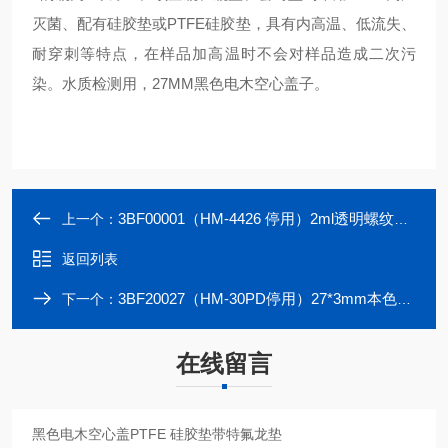
灭菌、配有硅胶垫或PTFE硅胶垫，具有内高温、低流失、
耐穿刺等特点，在样品加高温时不会对样品造成二次污
染。水质检测用，27MM黑色电木空心盖子。
3BF00001（HM-4426 停用）2ml透明螺纹样品瓶 优级料 8MM
上一个：
返回列表
3BF20027（HM-30PD停用）27*3mm本色PTFE/本色硅胶垫片
下一个：
在线留言