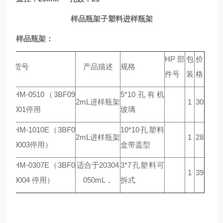
样品瓶架子塑料进样瓶架
样品瓶架：
HP
部
包
价
货号
产品描述
规格
件号
装
格
HM-0510（3BF09
5*10
孔
有机
2mL
进样瓶架
1
30
001停用
玻璃
HM-1010E（3BF0
10*10
孔
塑料
2mL
进样瓶架
1
28
9003停用）
盒带盖型
HM-0307E（3BF0
适合于
20304
3*7
孔
塑料可
1
39
9004 停用）
050
mL
，
拆式