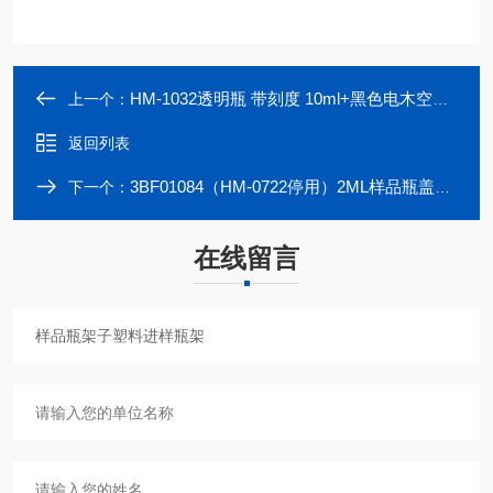
HM-1032透明瓶 带刻度 10ml+黑色电木空心盖/硅胶垫
上一个：
返回列表
3BF01084（HM-0722停用）2ML样品瓶盖垫9MM蓝色螺纹开口盖PTFE硅胶垫
下一个：
在线留言