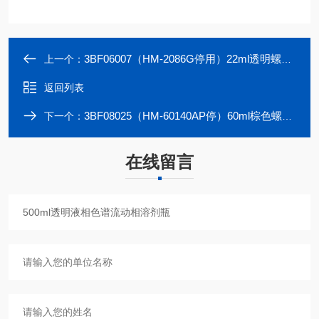
3BF06007（HM-2086G停用）22ml透明螺纹样品瓶22.5MM*86MM*20MM
上一个：
返回列表
3BF08025（HM-60140AP停）60ml棕色螺纹样品瓶30*125mm标准溶液储存瓶
下一个：
在线留言