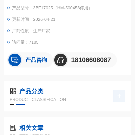
二、货号：3BF17025：500ml透明流动相溶剂瓶
产品型号：3BF17025（HM-500453停用）
3BF17003：蓝色三孔盖
三、说明：
更新时间：2026-04-21
厂商性质：生产厂家
（1）适用于HPLC、GC、柱层析等用作流动相溶剂瓶；
访问量：7185
（2）性能指标与进口品*相同，可替代，但成本约为进口品的1/3
-1/5；
18106608087
产品咨询
（3）本实用新型的流动相瓶的
产品分类
PRODUCT CLASSIFICATION
相关文章